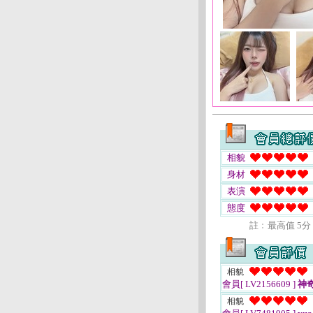
相貌
身材
表演
態度
註﹕最高值 5分
相貌
會員[ LV2156609 ]
神
相貌