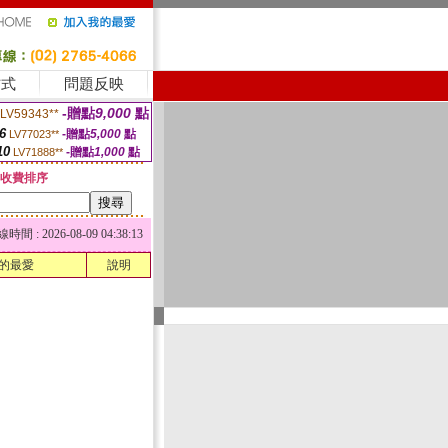
方式
問題反映
-贈點
9,000
點
LV59343**
6
-贈點
5,000
點
LV77023**
10
-贈點
1,000
點
LV71888**
收費排序
 : 2026-08-09 04:38:13
的最愛
說明