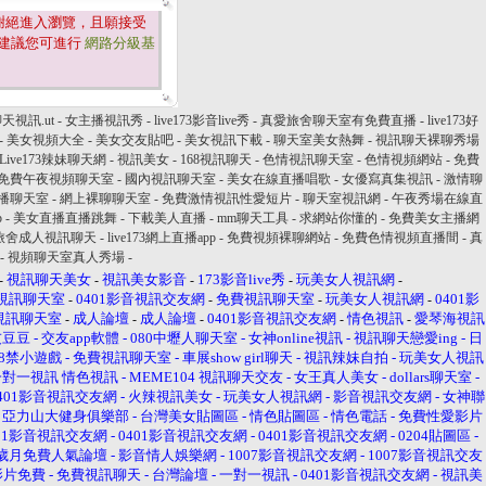
謝絕進入瀏覽，且願接受
建議您可進行
網路分級基
天視訊.ut
-
女主播視訊秀
-
live173影音live秀
-
真愛旅舍聊天室有免費直播
-
live173好
-
美女視頻大全
-
美女交友貼吧
-
美女視訊下載
-
聊天室美女熱舞
-
視訊聊天裸聊秀場
Live173辣妹聊天網
-
視訊美女
-
168視訊聊天
-
色情視訊聊天室
-
色情視頻網站
-
免費
免費午夜視頻聊天室
-
國內視訊聊天室
-
美女在線直播唱歌
-
女優寫真集視訊
-
激情聊
播聊天室
-
網上裸聊聊天室
-
免費激情視訊性愛短片
-
聊天室視訊網
-
午夜秀場在線直
p
-
美女直播直播跳舞
-
下載美人直播
-
mm聊天工具
-
求網站你懂的
-
免費美女主播網
旅舍成人視訊聊天
-
live173網上直播app
-
免費視頻裸聊網站
-
免費色情視頻直播間
-
真
-
視頻聊天室真人秀場
-
視訊聊天美女
視訊美女影音
173影音live秀
玩美女人視訊網
-
-
-
-
-
視訊聊天室
0401影音視訊交友網
免費視訊聊天室
玩美女人視訊網
0401影
-
-
-
-
音視訊聊天室
成人論壇
成人論壇
0401影音視訊交友網
情色視訊
愛琴海視訊
-
-
-
-
-
友豆豆
-
交友app軟體
-
080中壢人聊天室
-
女神online視訊
-
視訊聊天戀愛ing
-
日
18禁小遊戲
-
免費視訊聊天室
-
車展show girl聊天
-
視訊辣妹自拍
-
玩美女人視訊
人一對一視訊
情色視訊
-
MEME104 視訊聊天交友
-
女王真人美女
-
dollars聊天室
-
401影音視訊交友網
-
火辣視訊美女
-
玩美女人視訊網
-
影音視訊交友網
-
女神聯
-
亞力山大健身俱樂部
-
台灣美女貼圖區
-
情色貼圖區
-
情色電話
-
免費性愛影片
401影音視訊交友網
-
0401影音視訊交友網
-
0401影音視訊交友網
-
0204貼圖區
-
歲月免費人氣論壇
-
影音情人娛樂網
-
1007影音視訊交友網
-
1007影音視訊交友
影片免費
-
免費視訊聊天
-
台灣論壇
-
一對一視訊
-
0401影音視訊交友網
-
視訊美