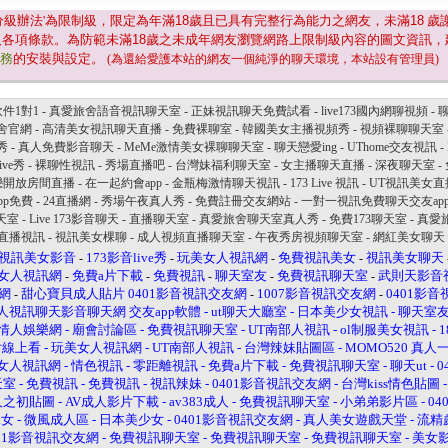
分級辦法'為限制級，限定為年滿
18
歲且已具有完整行為能力之網友，未滿
18
歲
及各項條款。為防範未滿
18
歲之未成年網友瀏覽網路上限制級內容的圖文資訊，
服務
的安裝與設定。
(為還給愛護本站的網友一個純淨的聊天環境，本站設有管理員)
件1對1
-
真愛旅舍語音視訊聊天室
-
正妹視訊聊天免費試看
-
live173國內網聊視頻
-
聊
舍官網
-
高清美女視訊聊天直播
-
免費裸聊室
-
韓國美女主播視頻秀
-
視頻裸聊聊天室
秀
-
真人免費影音聊天
-
MeMe激情美女裸聊聊天室
-
聊天戀愛ing
-
UThome交友視訊
-
ve秀
-
裸聊性視訊
-
秀場直播吧
-
台灣妹福利聊天室
-
女主播聊天直播
-
深夜聊天室
-
戀開放房間直播
-
在一起約會app
-
金瓶梅激情聊天視訊
-
173 Live 視訊
-
UT視訊美女直
pp免費
-
24直播網
-
秀場午夜真人秀
-
免費註冊交友網站
-
一對一視訊免費聊天交友ap
天室
-
Live 173影音聊天
-
直播聊天室
-
真愛旅舍聊天室真人秀
-
免費173聊天室
-
真愛
直播視訊
-
視訊美女棵聊
-
成人視頻直播聊天室
-
午夜秀房視頻聊天室
-
網紅美女聊天
視訊美女影音
173影音live秀
玩美女人視訊網
免費視訊美女
視訊美女聊天
-
-
-
-
女人視訊網
免費a片下載
免費視訊
聊天室友
免費視訊聊天室
武則天影音
-
-
-
-
-
網
甜心寶貝成人貼片
0401影音視訊交友網
1007影音視訊交友網
0401影
-
-
-
人視訊聊天影音聊天網
交友app軟體
-
ut聊天大廳室
-
日本美少女視訊
-
聊天室
情人娛樂網
-
廟會討論區
-
免費視訊聊天室
-
UT南部人視訊
-
ol制服美女視訊
-
片線上看
-
玩美女人視訊網
-
UT南部人視訊
-
台灣辣妹貼圖區
-
MOMO520 真
女人視訊網
-
情色視訊
-
零距離視訊
-
免費a片下載
-
免費視訊聊天室
-
聊天ut
-
0
天室
-
免費視訊
-
免費視訊
-
視訊辣妹
-
0401影音視訊交友網
-
台灣kiss情色貼圖
人之初貼圖
-
AV成人影片下載
-
av383成人
-
免費視訊聊天室
-
小弟弟影片區
-
0
妹女
-
微風成人區
-
日本美少女
-
0401影音視訊交友網
-
真人美女遊戲天堂
-
流精
401影音視訊交友網
-
免費視訊聊天室
-
免費視訊聊天室
-
免費視訊聊天室
-
美女