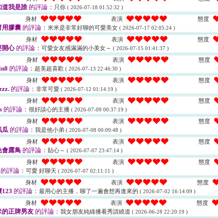
知道我是誰
的評論：
只你
( 2026-07-18 01:52:32 )
身材
表演
態度
冒用膠囊
的評論：
米米是非常好聊的可愛美女
( 2026-07-17 02:05:24 )
身材
表演
態度
要開心
的評論：
可愛女友感滿滿的小美女～
( 2026-07-15 01:41:37 )
身材
表演
態度
in8
的評論：
超美超喜歡
( 2026-07-13 22:46:30 )
身材
表演
態度
zzz.
的評論：
非常可愛
( 2026-07-12 01:14:19 )
身材
表演
態度
s
的評論：
很好談心的主播
( 2026-07-09 00:37:19 )
身材
表演
態度
肌瓜
的評論：
我是他小弟
( 2026-07-08 00:09:48 )
身材
表演
態度
色會露鳥
的評論：
貼心～
( 2026-07-07 23:47:14 )
身材
表演
態度
的評論：
可愛 好聊天
( 2026-07-07 02:11:11 )
身材
表演
態度
123
的評論：
最用心的主播，聊了一遍會想再進來的
( 2026-07-02 16:14:09 )
身材
表演
態度
米的正牌男友
的評論：
我女朋友純綠播看秀請繞道
( 2026-06-28 22:20:19 )