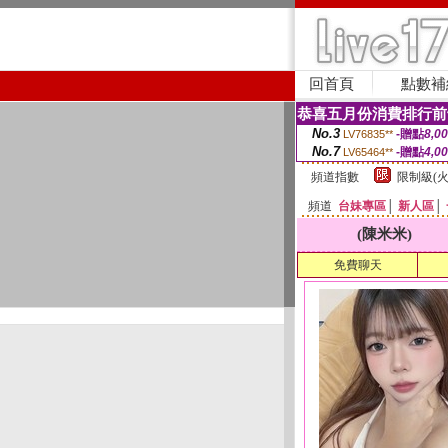
回首頁
點數補
恭喜五月份消費排行前
No.3
-贈點
8,0
LV76835**
No.7
-贈點
4,0
LV65464**
頻道指數
限制級(火
頻道
台妹專區
│
新人區
│
(陳米米)
免費聊天