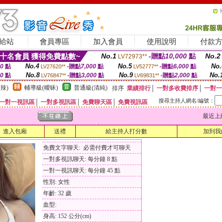
給站
會員專區
加入會員
使用說明
付款
十名會員 獲得免費點數~
No.1
-贈點
10,000
點
No.2
LV72973**
No.4
No.5
No.
00
點
-贈點
7,000
點
-贈點
6,000
點
LV27620**
LV52777**
No.8
No.9
No.
00
點
-贈點
3,000
點
-贈點
2,000
點
LV76847**
LV69831**
辣)
輔導級(曖昧)
普通級(清純)
排序
業績排行
│
一對多收費排序
│
一對一
搜尋主持人網名/編號：
一對一視訊區
│
一對多視訊區
│
免費聊天區
│
免費視訊區
最近上線時間
進入包廂
送禮
給主持人打分數
加到我
免費文字聊天: 必需付費才可聊天
一對多視訊聊天: 每分鐘 8 點
一對一視訊聊天: 每分鐘 45 點
性別: 女性
年齡: 32 歲
血型:
身高: 152 公分(cm)