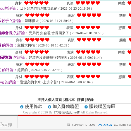
身材
表演
態度
kk
的評論：
以下兄弟們說的87%真的
( 2026-06-23 20:19:30 )
身材
表演
態度
瓜射手
的評論：
咪咪很大
( 2026-06-21 21:50:03 )
身材
表演
態度
粉絲會長
的評論：
兄弟們 集合啦 會長回來了
( 2026-06-20 01:30:50 )
身材
表演
態度
頑
的評論：
主播大拇指
( 2026-06-18 18:42:09 )
身材
表演
態度
雞硬幫幫
的評論：
好漂亮沒距離感很好聊天
( 2026-06-18 00:01:14 )
身材
表演
態度
文
的評論：
超愛的
( 2026-06-16 20:32:36 )
身材
表演
態度
ug
的評論：
變漂亮的米米~上班辛苦!
( 2026-06-16 00:40:04 )
主持人個人首頁
|
相片本
|
評價
|
記錄
使用條款
加入賺錢聯盟
賺錢聯盟專區
Copyright © 2026 By
173影音視訊live秀
All Rights Reserved.