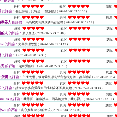
an
的評論：
???
( 2026-08-07 00:01:12 )
身材
表演
態度
威
的評論：
要記得喔，記得是一個動漫頭
( 2026-08-06 21:55:50 )
身材
表演
態度
地機器人
的評論：
馬馬虎虎馬到成功馬首是瞻
( 2026-08-06 03:12:12 )
身材
表演
態度
漫的人
的評論：
最頂顏值
( 2026-08-05 23:31:46 )
身材
表演
態度
ee
的評論：
完美的理想型
( 2026-08-02 22:54:13 )
身材
表演
態度
魔
的評論：
( 2026-08-02 01:14:33 )
身材
表演
態度
慾咒
的評論：
超可愛的唷~
( 2026-08-01 22:30:16 )
身材
表演
態度
E蛋蛋
的評論：
主播太甜，很可愛很漂亮聲音也很好聽，很有禮貌
( 2026-08-01 19:43:
身材
表演
態度
多
的評論：
請大家多多寵愛我家的小朋友不要欺負她
( 2026-07-28 23:30:43 )
身材
表演
態度
ulu925
的評論：
我需要一輛救護車，因為她撞進了我心裡。
( 2026-07-21 19:13:31 )
身材
表演
態度
520
的評論：
真心推薦100分的女孩
( 2026-07-18 02:23:18 )
身材
表演
態度