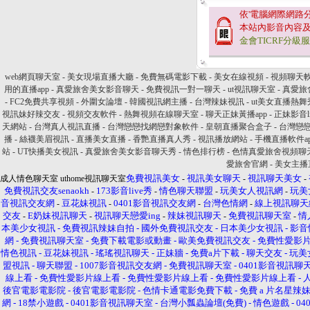
依'電腦網際網路
本站內影音內容
金會TICRF分級
web網頁聊天室
-
美女現場直播大廳
-
免費無碼電影下載
-
美女在線視頻
-
視頻聊天軟
用的直播app
-
真愛旅舍美女影音聊天
-
免費視訊一對一聊天
-
ut視訊聊天室
-
真愛旅
-
FC2免費共享視頻
-
外圍女論壇
-
韓國視訊網主播
-
台灣辣妹視訊
-
ut美女直播熱舞
視訊妹好辣交友
-
視頻交友軟件
-
熱舞視頻在線聊天室
-
聊天正妹黃播app
-
正妹影音li
天網站
-
台灣真人視訊直播
-
台灣戀戀找網戀對象軟件
-
皇朝直播聚合盒子
-
台灣戀
播
-
絲襪美眉視訊
-
直播美女直播
-
香艷直播真人秀
-
視訊播放網站
-
手機直播軟件a
站
-
UT快播美女視訊
-
真愛旅舍美女影音聊天秀
-
情色排行榜
-
色情真愛旅舍視頻聊
愛旅舍官網
-
美女主播
免費視訊美女
視訊美女聊天
視訊聊天美女
成人情色聊天室 uthome視訊聊天室
-
-
-
免費視訊交友senaokh
173影音live秀
情色聊天聯盟
玩美女人視訊網
玩美
-
-
-
-
音視訊交友網
豆花妹視訊
0401影音視訊交友網
台灣色情網
線上視訊聊天
-
-
-
-
交友
E奶妹視訊聊天
視訊聊天戀愛ing
辣妹視訊聊天
免費視訊聊天室
情
-
-
-
-
-
本美少女視訊
-
免費視訊辣妹自拍
-
國外免費視訊交友
-
日本美少女視訊
-
影音
網
-
免費視訊聊天室
-
免費下載電影或動畫
-
歐美免費視訊交友
-
免費性愛影
情色視訊
-
豆花妹視訊
-
瑤瑤視訊聊天
-
正妹牆
-
免費a片下載
-
聊天交友
-
玩美
盟視訊
-
聊天聯盟
-
1007影音視訊交友網
-
免費視訊聊天室
-
0401影音視訊聊
線上看
-
免費性愛影片線上看
-
免費性愛影片線上看
-
免費性愛影片線上看
-
後官電影電影院
-
後官電影電影院
-
色情卡通電影免費下載
-
免費 a 片名星辣
網
-
18禁小遊戲
-
0401影音視訊聊天室
-
台灣小瓢蟲論壇(免費)
-
情色遊戲
-
0